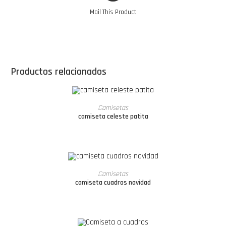
Mail This Product
Productos relacionados
LEER MÁS
Camisetas
camiseta celeste patita
LEER MÁS
Camisetas
camiseta cuadros navidad