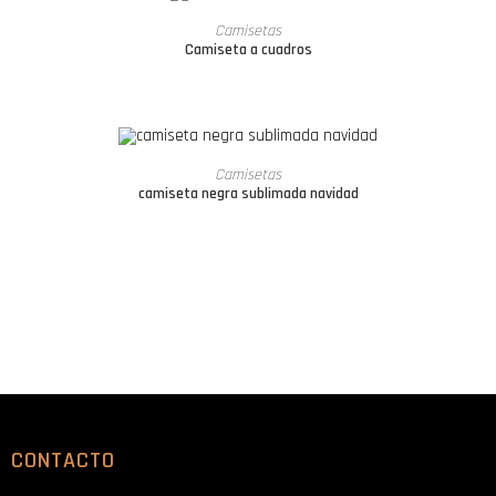
LEER MÁS
Camisetas
Camiseta a cuadros
LEER MÁS
Camisetas
camiseta negra sublimada navidad
CONTACTO