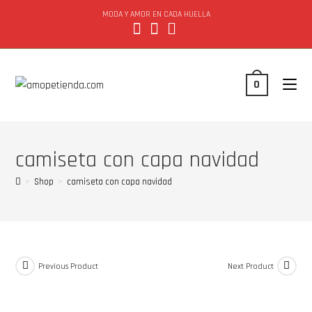
MODA Y AMOR EN CADA HUELLA
0
camiseta con capa navidad
>
Shop
>
camiseta con capa navidad
Previous Product
Next Product