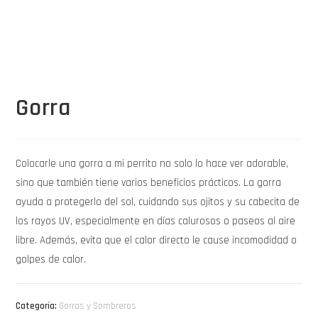
Gorra
Colocarle una gorra a mi perrito no solo lo hace ver adorable,
sino que también tiene varios beneficios prácticos. La gorra
ayuda a protegerlo del sol, cuidando sus ojitos y su cabecita de
los rayos UV, especialmente en días calurosos o paseos al aire
libre. Además, evita que el calor directo le cause incomodidad o
golpes de calor.
Categoría:
Gorras y Sombreros