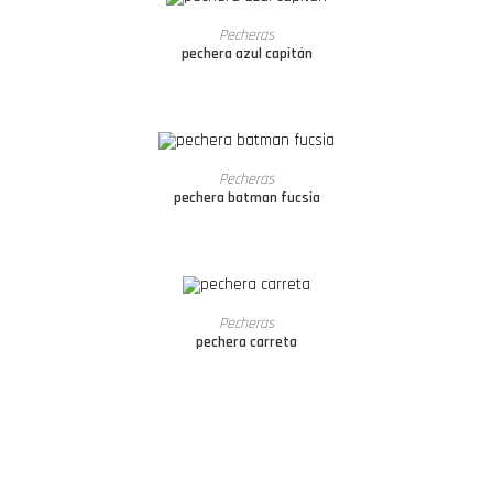
LEER MÁS
Pecheras
pechera azul capitán
LEER MÁS
Pecheras
pechera batman fucsia
LEER MÁS
Pecheras
pechera carreta