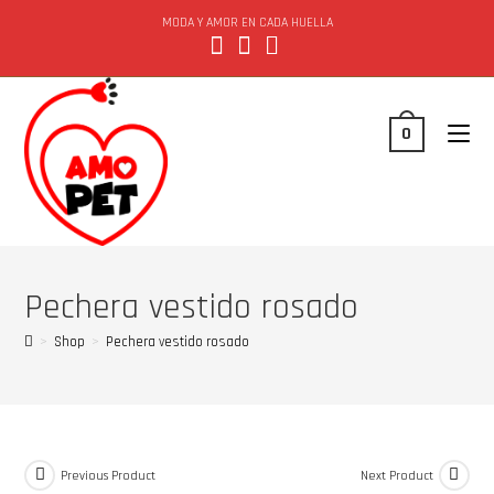
MODA Y AMOR EN CADA HUELLA
0
Pechera vestido rosado
>
Shop
>
Pechera vestido rosado
Previous Product
Next Product