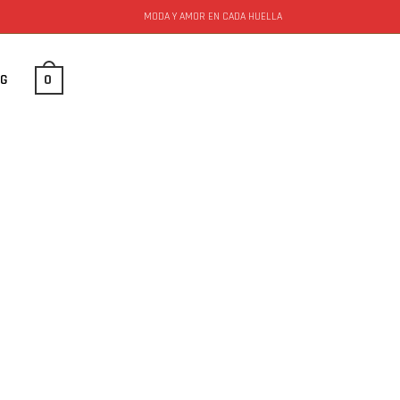
MODA Y AMOR EN CADA HUELLA
0
OG