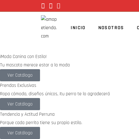
INICIO
NOSOTROS
¡Moda Canina con Estilo!
Tu mascota merece estar a la moda
Ver Catálogo
Prendas Exclusivas
Ropa cómoda, diseños únicos, ¡tu perro te lo agradecerá
Ver Catálogo
Tendencia y Actitud Perruna
Porque cada perrito tiene su propio estilo.
Ver Catálogo