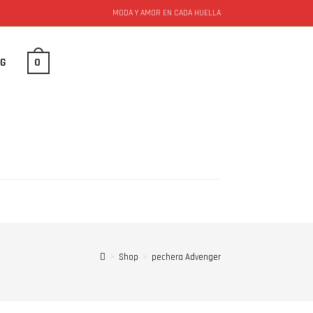
MODA Y AMOR EN CADA HUELLA
0
OG
>
Shop
>
pechera Advenger