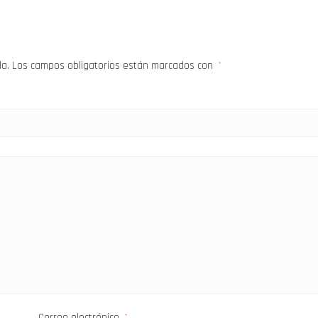
da.
Los campos obligatorios están marcados con
*
Correo electrónico
*